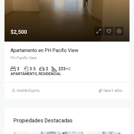
$2,500
Apartamento en PH Pacific View
PH Pacific View
3
3.5
2
233
m2
APARTAMENTO, RESIDENCIAL
Vicente Espino
hace 2 años
Propiedades Destacadas