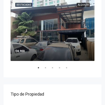
ENTA
DESTACADAS
ALQUILER
DES
$8,900
$2,
Tipo de Propiedad