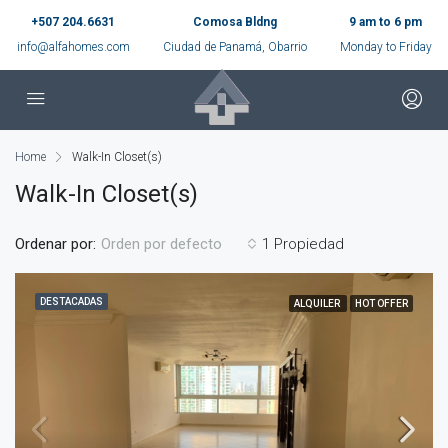
+507 204.6631
Comosa Bldng
9 am to 6 pm
info@alfahomes.com
Ciudad de Panamá, Obarrio
Monday to Friday
Home
Walk-In Closet(s)
Walk-In Closet(s)
Ordenar por:
1 Propiedad
Orden por defecto
DESTACADAS
ALQUILER
HOT OFFER