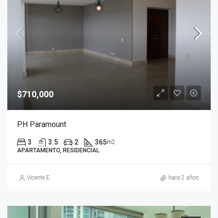
$710,000
PH Paramount
3
3.5
2
365
m2
APARTAMENTO, RESIDENCIAL
Vicente E
hace 2 años