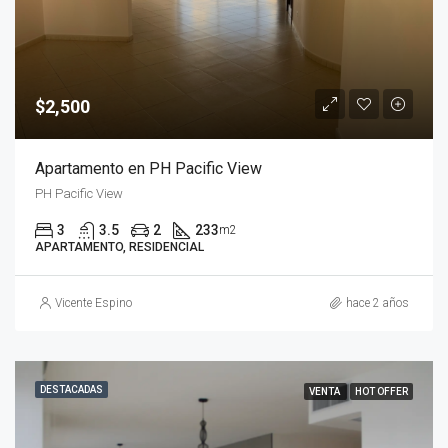
$2,500
Apartamento en PH Pacific View
PH Pacific View
3
3.5
2
233
m2
APARTAMENTO, RESIDENCIAL
Vicente Espino
hace 2 años
DESTACADAS
VENTA
HOT OFFER