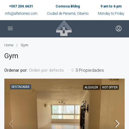
+507 204.6631
Comosa Bldng
9 am to 6 pm
info@alfahomes.com
Ciudad de Panamá, Obarrio
Monday to Friday
Home
Gym
Gym
Ordenar por:
3 Propiedades
Orden por defecto
DESTACADAS
ALQUILER
HOT OFFER