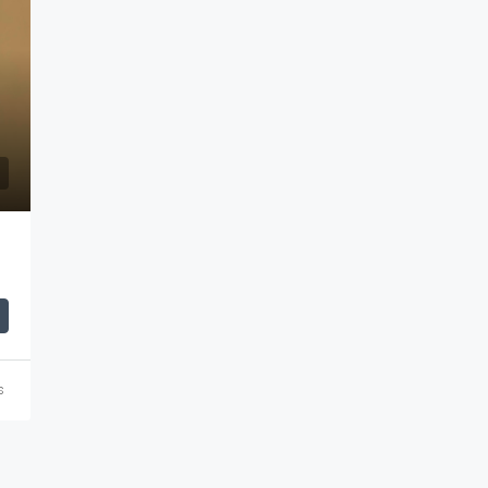
$710,000
s