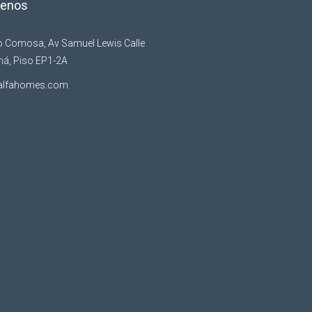
tenos
io Comosa, Av Samuel Lewis Calle
á, Piso EP1-2A
alfahomes.com