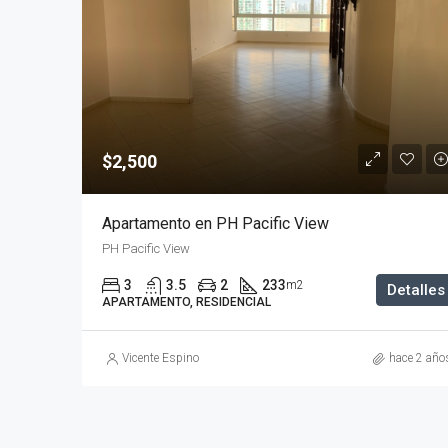
$2,500
Apartamento en PH Pacific View
PH Pacific View
3
3.5
2
233
m2
Detalles
APARTAMENTO, RESIDENCIAL
Vicente Espino
hace 2 año